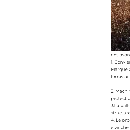
nos avan
1. Convie
Marque d
ferroviai
2. Machi
protecti
3.La ball
structur
4. Le pr
étanchéi