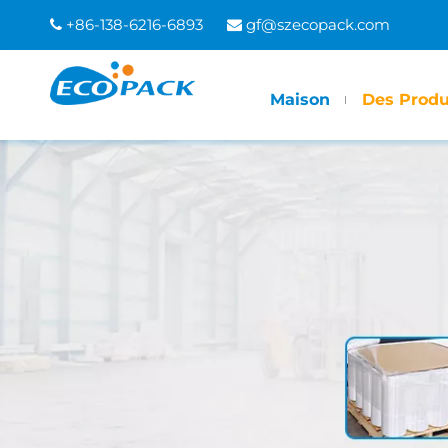
+86-138-6216-6893
gf@szecopack.com


Maison
Des Produ