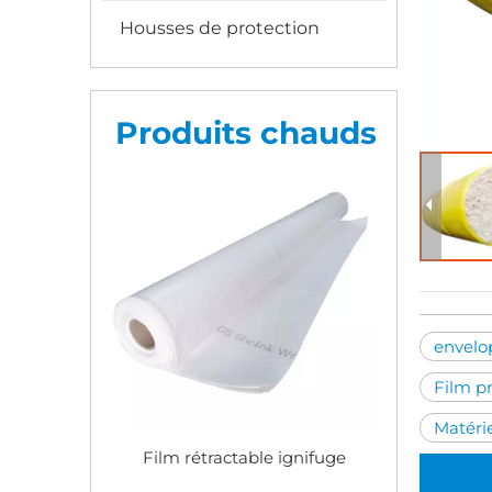
Housses de protection
Produits chauds
envelo
Film p
Matéri
Film d'emballage de balles de
Film thermorétract
coton
biodégradable