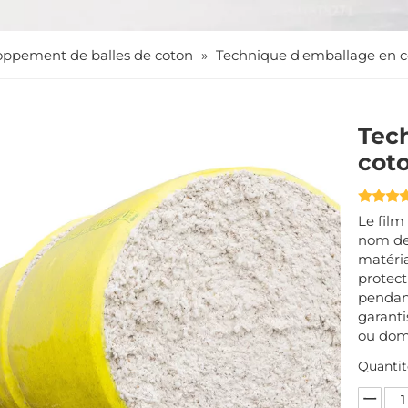
oppement de balles de coton
»
Technique d'emballage en 
Tec
cot
Le film
nom de 
matéria
protect
pendant
garanti
ou do
Quantit