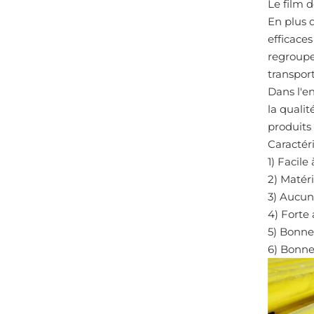
Le film 
En plus 
efficaces
regroupe
transpor
Dans l'en
la quali
produits
Caractéri
1) Facile
2) Matér
3) Aucun 
4) Forte
5) Bonne
6) Bonne